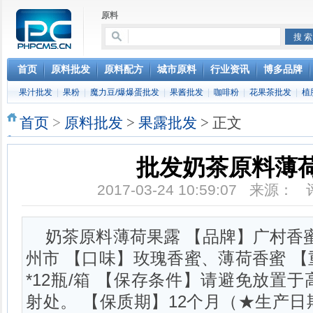
原料
首页
原料批发
原料配方
城市原料
行业资讯
博多品牌
果汁批发
|
果粉
|
魔力豆/爆爆蛋批发
|
果酱批发
|
咖啡粉
|
花果茶批发
|
植
首页
>
原料批发
>
果露批发
> 正文
批发奶茶原料薄
2017-03-24 10:59:07 来源：
奶茶原料薄荷果露 【品牌】广村香
州市 【口味】玫瑰香蜜、薄荷香蜜 【重
*12瓶/箱 【保存条件】请避免放置
射处。 【保质期】12个月（★生产